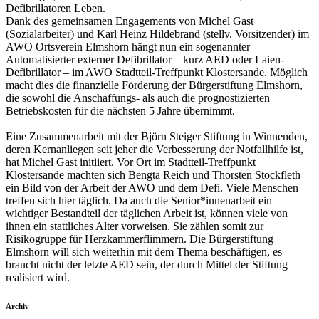
Defibrillatoren Leben.
Dank des gemeinsamen Engagements von Michel Gast
(Sozialarbeiter) und Karl Heinz Hildebrand (stellv. Vorsitzender) im
AWO Ortsverein Elmshorn hängt nun ein sogenannter
Automatisierter externer Defibrillator – kurz AED oder Laien-
Defibrillator – im AWO Stadtteil-Treffpunkt Klostersande. Möglich
macht dies die finanzielle Förderung der Bürgerstiftung Elmshorn,
die sowohl die Anschaffungs- als auch die prognostizierten
Betriebskosten für die nächsten 5 Jahre übernimmt.
Eine Zusammenarbeit mit der Björn Steiger Stiftung in Winnenden,
deren Kernanliegen seit jeher die Verbesserung der Notfallhilfe ist,
hat Michel Gast initiiert. Vor Ort im Stadtteil-Treffpunkt
Klostersande machten sich Bengta Reich und Thorsten Stockfleth
ein Bild von der Arbeit der AWO und dem Defi. Viele Menschen
treffen sich hier täglich. Da auch die Senior*innenarbeit ein
wichtiger Bestandteil der täglichen Arbeit ist, können viele von
ihnen ein stattliches Alter vorweisen. Sie zählen somit zur
Risikogruppe für Herzkammerflimmern. Die Bürgerstiftung
Elmshorn will sich weiterhin mit dem Thema beschäftigen, es
braucht nicht der letzte AED sein, der durch Mittel der Stiftung
realisiert wird.
Archiv