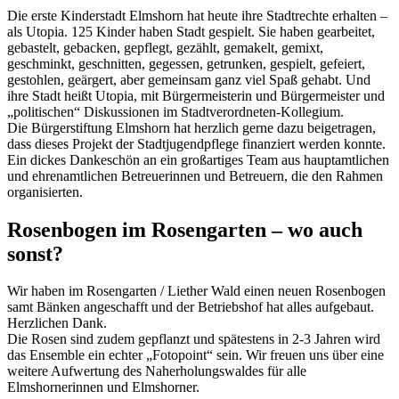
Die erste Kinderstadt Elmshorn hat heute ihre Stadtrechte erhalten –
als Utopia. 125 Kinder haben Stadt gespielt. Sie haben gearbeitet,
gebastelt, gebacken, gepflegt, gezählt, gemakelt, gemixt,
geschminkt, geschnitten, gegessen, getrunken, gespielt, gefeiert,
gestohlen, geärgert, aber gemeinsam ganz viel Spaß gehabt. Und
ihre Stadt heißt Utopia, mit Bürgermeisterin und Bürgermeister und
„politischen“ Diskussionen im Stadtverordneten-Kollegium.
Die Bürgerstiftung Elmshorn hat herzlich gerne dazu beigetragen,
dass dieses Projekt der Stadtjugendpflege finanziert werden konnte.
Ein dickes Dankeschön an ein großartiges Team aus hauptamtlichen
und ehrenamtlichen Betreuerinnen und Betreuern, die den Rahmen
organisierten.
Rosenbogen im Rosengarten – wo auch
sonst?
Wir haben im Rosengarten / Liether Wald einen neuen Rosenbogen
samt Bänken angeschafft und der Betriebshof hat alles aufgebaut.
Herzlichen Dank.
Die Rosen sind zudem gepflanzt und spätestens in 2-3 Jahren wird
das Ensemble ein echter „Fotopoint“ sein. Wir freuen uns über eine
weitere Aufwertung des Naherholungswaldes für alle
Elmshornerinnen und Elmshorner.