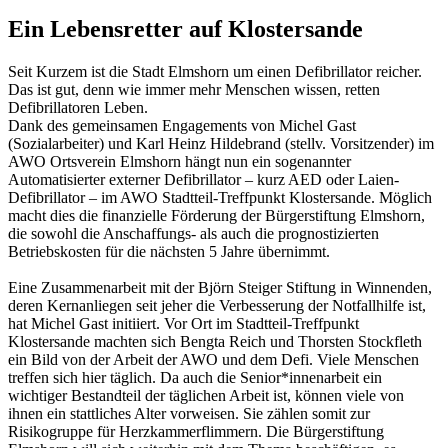
Ein Lebensretter auf Klostersande
Seit Kurzem ist die Stadt Elmshorn um einen Defibrillator reicher.
Das ist gut, denn wie immer mehr Menschen wissen, retten
Defibrillatoren Leben.
Dank des gemeinsamen Engagements von Michel Gast
(Sozialarbeiter) und Karl Heinz Hildebrand (stellv. Vorsitzender) im
AWO Ortsverein Elmshorn hängt nun ein sogenannter
Automatisierter externer Defibrillator – kurz AED oder Laien-
Defibrillator – im AWO Stadtteil-Treffpunkt Klostersande. Möglich
macht dies die finanzielle Förderung der Bürgerstiftung Elmshorn,
die sowohl die Anschaffungs- als auch die prognostizierten
Betriebskosten für die nächsten 5 Jahre übernimmt.
Eine Zusammenarbeit mit der Björn Steiger Stiftung in Winnenden,
deren Kernanliegen seit jeher die Verbesserung der Notfallhilfe ist,
hat Michel Gast initiiert. Vor Ort im Stadtteil-Treffpunkt
Klostersande machten sich Bengta Reich und Thorsten Stockfleth
ein Bild von der Arbeit der AWO und dem Defi. Viele Menschen
treffen sich hier täglich. Da auch die Senior*innenarbeit ein
wichtiger Bestandteil der täglichen Arbeit ist, können viele von
ihnen ein stattliches Alter vorweisen. Sie zählen somit zur
Risikogruppe für Herzkammerflimmern. Die Bürgerstiftung